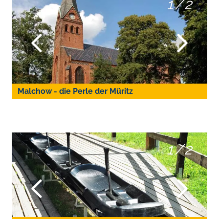
1
/
2
Malchow - die Perle der Müritz
1
/
2