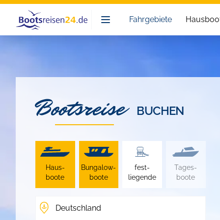
Bootsreisen24
Fahrgebiete
Hausboot
Bootsreise
BUCHEN
Haus­
Bungalow­
fest­
Tages­
boote
boote
liegende
boote