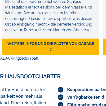
Blick auf das berühmte Schweriner Schloss:
Majestätisch erhebt es sich über dem Wasser und
wirkt vom See aus wie aus einem Märchen
entsprungen. Genau hier wird spürbar, was diesen
Ort so einzigartig macht – die perfekte Verbindung
aus Natur, Ruhe und einem Hauch von Abenteuer.
WEITERE INFOS UND DIE FLOTTE VON GARAGE
7
 ADAC-Mitgliedsrabatt.
ÜR
HAUSBOOTCHARTER
al für Hausbootcharter
Kooperationspartne
gbarkeit von mehr als
Verfügbarkeiten d
and, Frankreich, Italien
Führerscheinfrei 