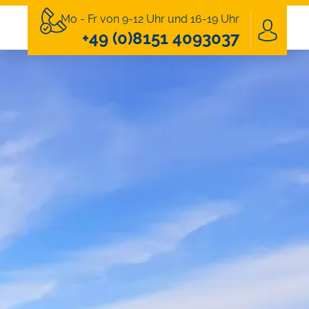
Mo - Fr von 9-12 Uhr und 16-19 Uhr
+49 (0)8151 4093037