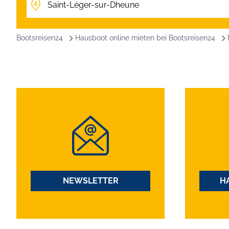
Bootsreisen24
Hausboot online mieten bei Bootsreisen24
NEWSLETTER
H