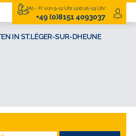
Mo - Fr von 9-12 Uhr und 16-19 Uhr
+49 (0)8151 4093037
EN IN ST.LÉGER-SUR-DHEUNE