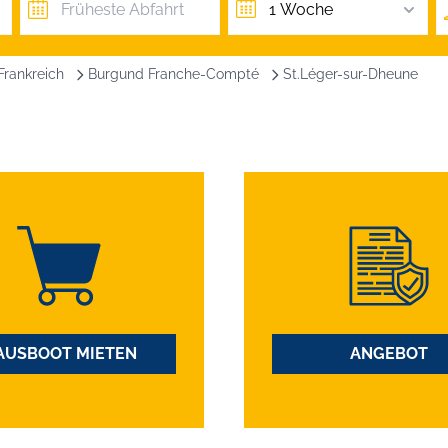
1 Woche
Frankreich
Burgund Franche-Compté
St.Léger-sur-Dheune
AUSBOOT MIETEN
ANGEBOT