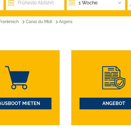
1 Woche
Frankreich
Canal du Midi
Argens
AUSBOOT MIETEN
ANGEBOT