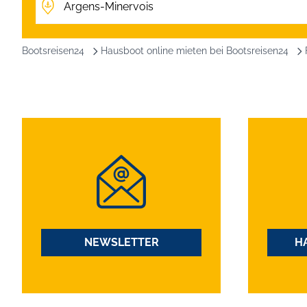
Bootsreisen24
Hausboot online mieten bei Bootsreisen24
NEWSLETTER
H