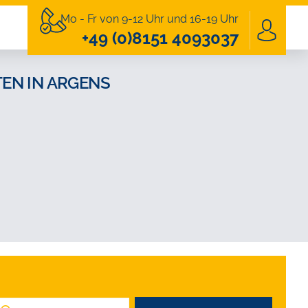
Mo - Fr von 9-12 Uhr und 16-19 Uhr
+49 (0)8151 4093037
EN IN ARGENS