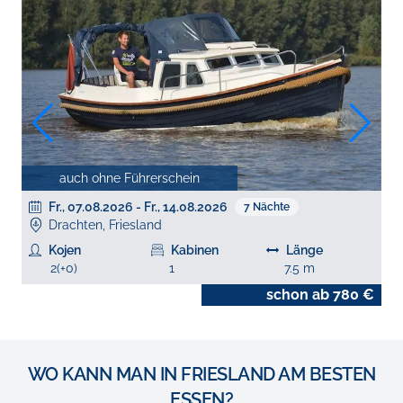
auch ohne Führerschein
Fr., 07.08.2026
-
Fr., 14.08.2026
7
Nächte
Drachten, Friesland
Kojen
Kabinen
Länge
2
(+
0
)
1
7.5
m
€
schon ab
780
€
WO KANN MAN IN FRIESLAND AM BESTEN
ESSEN?