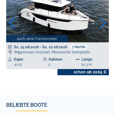
auch ohne Führerschein
Sa., 15.08.2026
-
Sa., 22.08.2026
7
Nächte
Węgorzewo-Sztynort, Masurische Seenplatte
Kojen
Kabinen
Länge
4
(+
2
)
2
10.3
m
€
schon ab
2065
€
BELIEBTE BOOTE