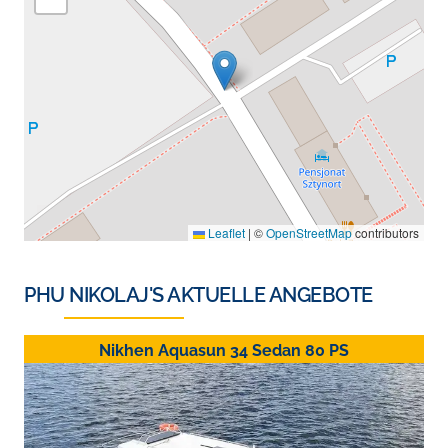
Leaflet
|
©
OpenStreetMap
contributors
PHU NIKOLAJ
'S AKTUELLE ANGEBOTE
Nikhen Aquasun 34 Sedan 80 PS