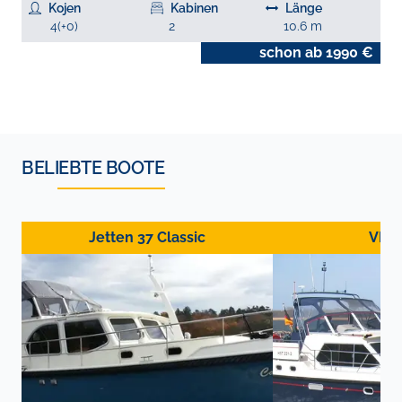
Kojen
Kabinen
Länge
4
(+
0
)
2
10.6
m
€
schon ab
1990
€
BELIEBTE BOOTE
Jetten 37 Classic
VEH